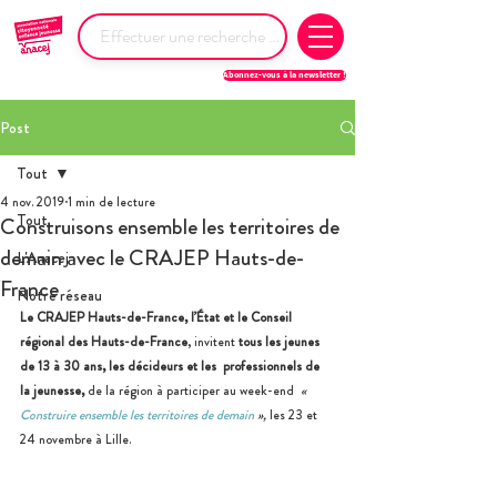
Abonnez-vous à la newsletter !
Post
Tout
4 nov. 2019
1 min de lecture
Tout
Construisons ensemble les territoires de
demain avec le CRAJEP Hauts-de-
L'Anacej
France
Notre réseau
Le CRAJEP Hauts-de-France, l’État et le Conseil 
régional des Hauts-de-France
, invitent 
tous les jeunes 
de 13 à 30 ans, les décideurs et les  professionnels de 
la jeunesse,
 de la région à participer au week-end  
«
Construire ensemble les territoires de demain
 »,
 les 23 et 
24 novembre à Lille. 