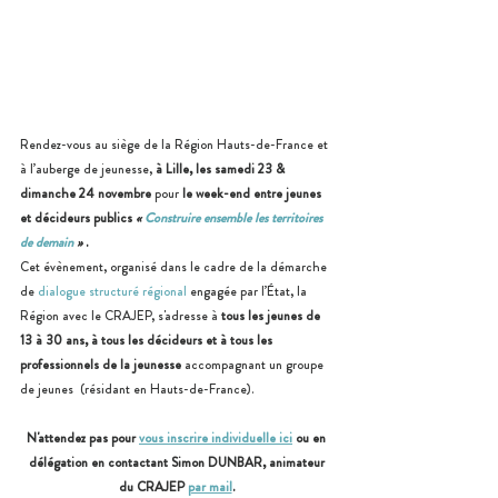
Rendez-vous au siège de la Région Hauts-de-France et 
à l’auberge de jeunesse, 
à Lille, les samedi 23 & 
dimanche 24 novembre
 pour 
le week-end entre jeunes 
et décideurs publics 
«
Construire ensemble les territoires 
de demain
 »
 . 
Cet évènement, organisé dans le cadre de la démarche 
de 
dialogue structuré régional
 engagée par l’État, la 
Région avec le CRAJEP, s'adresse à 
tous les jeunes de 
13 à 30 ans, à tous les décideurs et à tous les  
professionnels de la jeunesse
 accompagnant un groupe 
de jeunes  (résidant en Hauts-de-France). 
N'attendez pas pour 
vous inscrire individuelle ici
 ou en 
délégation en contactant Simon DUNBAR, animateur 
du CRAJEP 
par mail
. 