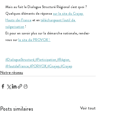
Mais au fait le Dialogue Structuré Régional c'est quoi ? 
Quelques éléments de réponse 
sur le site du Crajep 
Hauts-de-France
 et en 
téléchargeant l'outil de 
vulgarisation
 !  
Et pour en savoir plus sur la démarche nationale, rendez-
vous sur 
le site de PROVOX ! 
#DialogueStructuré
#Participation
#Région
#HautdeFrance
#PORVOX
#Cnajep
#Crajep
Notre réseau
Posts similaires
Voir tout