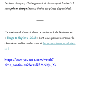
Les frais de repas, d'hébergement et de transport (collectif) 
sont 
pris en charge
 (dans la limite des places disponibles).
Ce week-end s'inscrit dans la continuité de l'évènement 
« 
Bouge ta Région !  2018 
» dont vous pouvez retrouver le 
résumé en vidéo ci-dessous et 
les propositions produites 
ici ! 
https://www.youtube.com/watch?
time_continue=2&v=sRBMNKy-_Xk