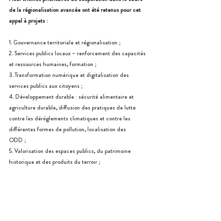
de la régionalisation avancée ont été retenus pour cet 
appel à projets :
1. Gouvernance territoriale et régionalisation ; 
2. Services publics locaux – renforcement des capacités 
et ressources humaines, formation ; 
3. Transformation numérique et digitalisation des 
services publics aux citoyens ; 
4. Développement durable : sécurité alimentaire et 
agriculture durable, diffusion des pratiques de lutte 
contre les dérèglements climatiques et contre les 
différentes formes de pollution, localisation des 
ODD ; 
5. Valorisation des espaces publics, du patrimoine 
historique et des produits du terroir ; 
6. Planification et aménagement du territoire ; 
7. Tourisme durable ; 
8. Développement économique local ; 
9. Jeunesse et insertion professionnelle. 