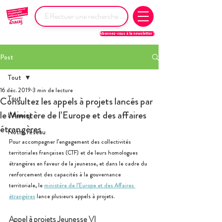
Abonnez-vous à la newsletter !
Post
Tout
16 déc. 2019
3 min de lecture
Tout
Consultez les appels à projets lancés par
le Ministère de l’Europe et des affaires
L'Anacej
étrangères
Notre réseau
Pour accompagner l’engagement des collectivités 
territoriales françaises (CTF) et de leurs homologues 
étrangères en faveur de la jeunesse, et dans le cadre du 
renforcement des capacités à la gouvernance 
territoriale, le 
ministère de l’Europe et des Affaires 
étrangères
 lance plusieurs appels à projets.
Appel à projets Jeunesse VI