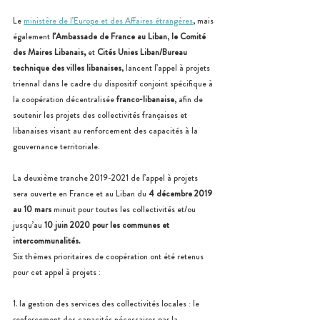
Le 
ministère de l’Europe et des Affaires étrangères
, mais 
également 
l’Ambassade de France au Liban
, 
le Comité 
des Maires Libanais, 
et
 Cités Unies Liban/Bureau 
technique des villes libanaises
, lancent l’appel à projets 
triennal dans le cadre du dispositif conjoint spécifique à 
la coopération décentralisée 
franco-libanaise
, afin de 
soutenir les projets des collectivités françaises et 
libanaises visant au renforcement des capacités à la 
gouvernance territoriale. 
La deuxième tranche 2019-2021 de l’appel à projets 
sera ouverte en France et au Liban du 
4 décembre 2019 
au 10 mars
 minuit pour toutes les collectivités et/ou 
jusqu’au 
10 juin 2020 pour les communes et 
intercommunalités. 
Six thèmes prioritaires de coopération ont été retenus 
pour cet appel à projets : 
1. la gestion des services des collectivités locales : le 
renforcement des capacités nécessaires par la 