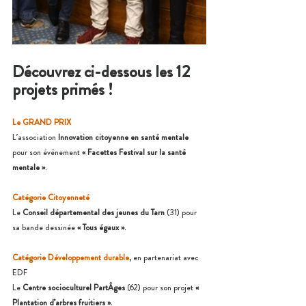
Découvrez ci-dessous les 12 
projets primés !
Le GRAND PRIX
L’association 
Innovation citoyenne en santé mentale 
pour son évènement 
« Facettes Festival sur la santé 
mentale »
.
Catégorie Citoyenneté 
Le 
Conseil départemental des jeunes du Tarn
 (31) pour 
sa bande dessinée 
« Tous égaux »
.
Catégorie Développement durable
, en partenariat avec 
EDF 
Le 
Centre socioculturel PartÂges 
(62)
pour son projet 
« 
Plantation d’arbres fruitiers »
.