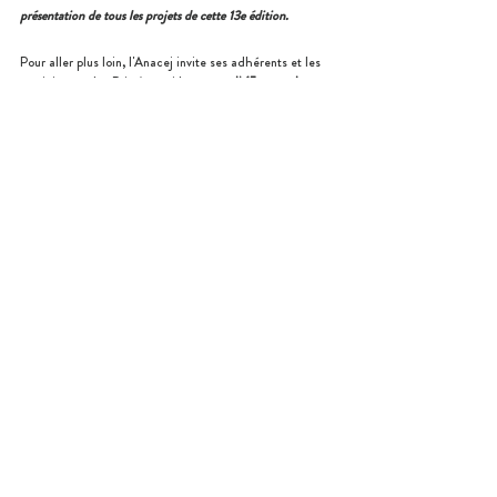
présentation de tous les projets de cette 13e édition.
Pour aller plus loin, l'Anacej invite ses adhérents et les 
participants des Prix Anacej le 
mercredi 15 novembre
pour échanger en ligne sur les actions des enfants et 
jeunes.
L'Anacej et son réseau félicitent l'ensemble des lauréats 
et remercient tous les partenaires !
Participation des jeunes
Prix Anacej
L'Anacej