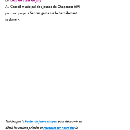
Le 
Coup de cœur du jury
Au 
Conseil municipal des jeunes de Chaponost 
(69) 
pour son projet 
« Serious game sur le harcèlement 
scolaire »
.
Téléchargez le 
Poster du jeune citoyen
 pour découvrir en 
détail les actions primées et 
retrouvez sur notre site
 la 