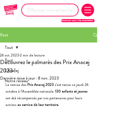
Abonnez-vous à la newsletter !
Post
Tout
26 oct. 2023
2 min de lecture
Tout
Découvrez le palmarès des Prix Anacej
2023 !
L'Anacej
Dernière mise à jour :
8 nov. 2023
Notre réseau
La remise des 
Prix Anacej 2023
 s’est tenue ce jeudi 26 
octobre à l’Assemblée nationale. 
130 enfants et jeunes
ont été récompensés par nos partenaires pour leurs 
actions 
au service de leur territoire
.