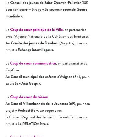
Le
 Conseil des jeunes de Saint-Quentin-Fallavier 
(38) 
pour son court-métrage 
« Se souvenir seconde Guerre 
mondiale ».
Le 
Coup de cœur politique de la Ville
, en partenariat 
avec l’Agence Nationale de la Cohésion des Territoires 
Au 
Comité des jeunes de Dembeni 
(Mayotte) pour son 
projet 
« Echange intervillages ».
Le 
Coup de cœur communication
, en partenariat avec 
Cap'Com 
Au 
Conseil municipal des enfants d’Avignon 
(84), pour 
sa vidéo 
« Anti Gaspi »
.
Le 
Coup de cœur du réseau
Au 
Conseil Villeurbannais de la Jeunesse
 (69), pour son 
projet 
« Podcastête »
, ex-aequo avec 
le Conseil Régional des Jeunes du Grand-Est pour son 
projet 
« Le RELATIOmètre »
.