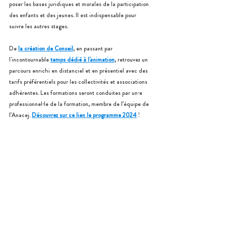
poser les bases juridiques et morales de la participation 
des enfants et des jeunes. Il est indispensable pour 
suivre les autres stages. 
De 
la création de Conseil
, en passant par 
l'incontournable 
temps dédié à l'animation
, retrouvez un 
parcours enrichi en distanciel et en présentiel avec des 
tarifs préférentiels pour les collectivités et associations 
adhérentes. Les formations seront conduites par un·e 
professionnel·le de la formation, membre de l’équipe de 
l’Anacej. 
Découvrez sur ce lien le programme 2024
 !