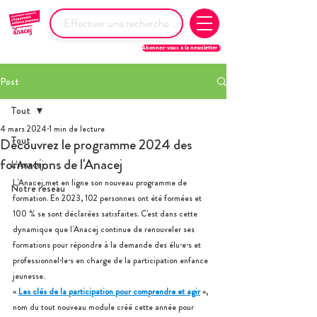
Abonnez-vous à la newsletter !
Post
Tout
4 mars 2024
1 min de lecture
Tout
Découvrez le programme 2024 des
formations de l'Anacej
L'Anacej
L'Anacej met en ligne 
son nouveau programme de 
Notre réseau
formation. En 2023, 102 personnes ont été formées et 
100 % se sont déclarées satisfaites. C'est dans cette 
dynamique que l'Anacej continue de renouveler ses 
formations pour répondre à la demande des élu·e·s et 
professionnel·le·s en charge de la participation enfance 
jeunesse. 
« 
Les clés de la participation pour comprendre et agir
 », 
nom du tout nouveau module créé cette année pour 