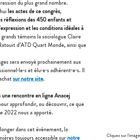
xpression du plus grand nombre.
hui 
les actes de ce congrès
, 
es réflexions des 450 enfants et 
l’expression et les conditions idéales à 
s grands témoins la sociologue Claire 
atouit d’ATD Quart Monde, ainsi que 
ges sera envoyé prochainement aux 
sionnel·le·s et élu·e·s adhérent·e·s. Il 
’achat 
sur notre site
.
 une rencontre en ligne Anacej 
our approfondir, ou découvrir, ce que 
re 2022 nous a apporté.
longer dans cet événement, la 
Cliquez sur l'image 
nières toujours accessible sur 
notre 