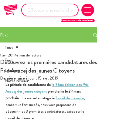
Abonnez-vous à la newsletter !
Post
Tout
1 avr. 2019
2 min de lecture
Tout
Découvrez les premières candidatures des
Prix Anacej des jeunes Citoyens
L'Anacej
Dernière mise à jour :
15 avr. 2019
Notre réseau
La période de candidature de 
la 9ème édition des Prix 
Anacej des jeunes citoyens
 prendra fin le 29 mars 
prochain… 
La nouvelle catégorie 
Travail de mémoire
, 
connait un fort succès, nous vous proposons de 
découvrir les 3 premières candidatures, axées sur le 
travail de mémoire…