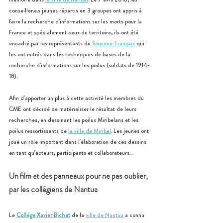
conseiller.e.s jeunes répartis en 3 groupes ont appris à 
faire la recherche d’informations sur les morts pour la 
France et spécialement ceux du territoire, ils ont été 
encadré par les représentants du 
Souvenir Français
 qui 
les ont initiés dans les techniques de bases de la 
recherche d’informations sur les poilus (soldats de 1914-
18).
Afin d’apporter un plus à cette activité les membres du 
CME ont décidé de matérialiser le résultat de leurs 
recherches, en dessinant les poilus Miribelans et les 
poilus ressortissants de 
la ville de Miribel
. Les jeunes ont 
joué un rôle important dans l’élaboration de ces dessins 
en tant qu’acteurs, participants et collaborateurs…
Un film et des panneaux pour ne pas oublier, 
par les collégiens de Nantua
Le 
Collège Xavier Bichat
 de la 
ville de Nantua
 a connu 