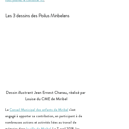
vous pouvez le consulter ici
.
Les 3 dessins des Poilus Miribelans
Dessin illustrant Jean Ernest Chanau, réalisé par 
Louise du CME de Miribel
Le 
Conseil Municipal des enfants de Miribel
 s’est 
engagé à apporter sa contribution, en participant à de 
nombreuses actions et activités liées au travail de 
mémoire dans 
la ville de Miribel
. Le 7 avril 2018, les 