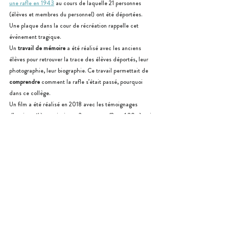
une rafle en 1943
 au cours de laquelle 21 personnes 
(élèves et membres du personnel) ont été déportées. 
Une plaque dans la cour de récréation rappelle cet 
évènement tragique.
Un 
travail de mémoire
 a été réalisé avec les anciens 
élèves pour retrouver la trace des élèves déportés, leur 
photographie, leur biographie. Ce travail permettait de 
comprendre
 comment la rafle s’était passé, pourquoi 
dans ce collège.
Un film a été réalisé en 2018 avec les témoignages 
d’anciens élèves, ainsi que 3 panneaux (2m x 1,20m) qui 
ont été installés dans la chapelle du collège.
Et vous, où en êtes vous pour les Prix Anacej des jeunes 
citoyens ? J-10 avant la fin des candidatures.
Pour 
candidater, c’est ici !
L'Anacej
Notre réseau