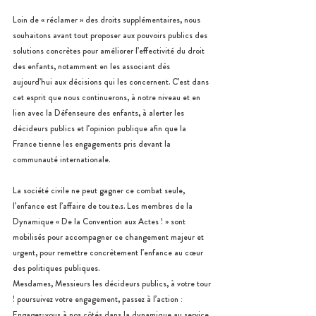
Loin de « réclamer » des droits supplémentaires, nous 
souhaitons avant tout proposer aux pouvoirs publics des 
solutions concrètes pour améliorer l’effectivité du droit 
des enfants, notamment en les associant dès 
aujourd’hui aux décisions qui les concernent. C’est dans 
cet esprit que nous continuerons, à notre niveau et en 
lien avec la Défenseure des enfants, à alerter les 
décideurs publics et l’opinion publique afin que la 
France tienne les engagements pris devant la 
communauté internationale.
La société civile ne peut gagner ce combat seule, 
l’enfance est l’affaire de tou.te.s. Les membres de la 
Dynamique « De la Convention aux Actes ! » sont 
mobilisés pour accompagner ce changement majeur et 
urgent, pour remettre concrètement l’enfance au cœur 
des politiques publiques.
Mesdames, Messieurs les décideurs publics, à votre tour 
! poursuivez votre engagement, passez à l’action : 
Engagez-vous à nos côtés dans la dynamique au service 