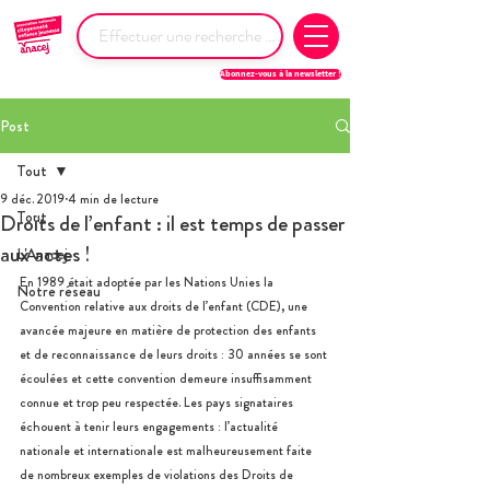
Abonnez-vous à la newsletter !
Post
Tout
9 déc. 2019
4 min de lecture
Tout
Droits de l’enfant : il est temps de passer
aux actes !
L'Anacej
En 1989 était adoptée par les Nations Unies la 
Notre réseau
Convention relative aux droits de l’enfant (CDE), une 
avancée majeure en matière de protection des enfants 
et de reconnaissance de leurs droits : 30 années se sont 
écoulées et cette convention demeure insuffisamment 
connue et trop peu respectée. Les pays signataires 
échouent à tenir leurs engagements : l’actualité 
nationale et internationale est malheureusement faite 
de nombreux exemples de violations des Droits de 