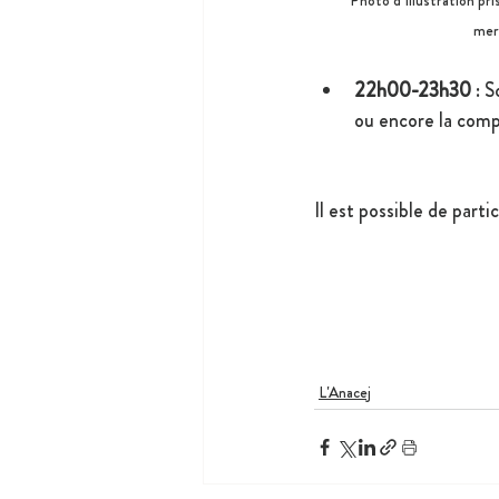
Photo d’illustration pri
mer
22h00-23h30
 : 
ou encore la com
Il est possible de parti
L'Anacej