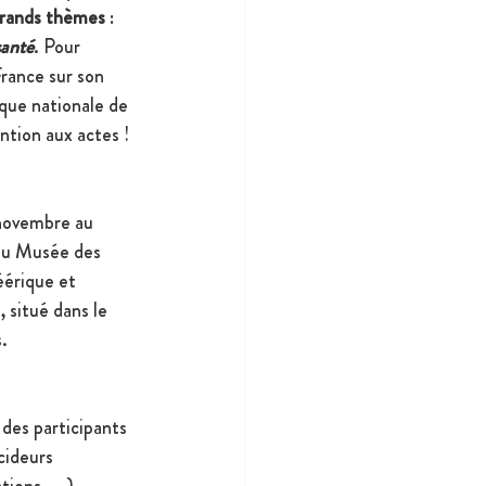
grands thèmes
 : 
santé
. Pour 
France sur son 
ique nationale de 
ntion aux actes !
 novembre au 
 au Musée des 
éérique et 
, situé dans le 
.
 des participants 
cideurs 