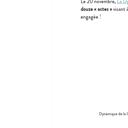
Le 20 novembre, 
La D
douze « actes »
 visant 
engagée ! 
Dynamique de la 