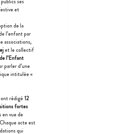
publics ses 
festive et 
ption de la 
de l’enfant par 
e associations, 
ej
 et le collectif 
de l’Enfant 
r parler d’une 
que intitulée « 
ont rédigé 
12 
itions fortes 
s en vue de 
 Chaque acte est 
ations qui 