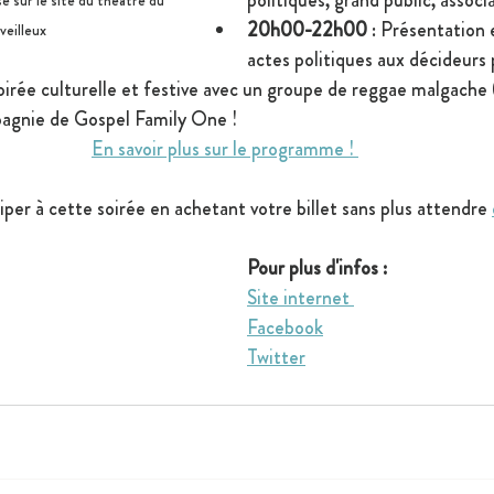
politiques, grand public, associa
se sur le site du théâtre du 
20h00-22h00
 : Présentation 
veilleux
actes politiques aux décideurs 
Soirée culturelle et festive avec un groupe de reggae malgache
pagnie de Gospel Family One !
En savoir plus sur le programme ! 
ciper à cette soirée en achetant votre billet sans plus attendre 
Pour plus d'infos : 
Site internet
Facebook
Twitter