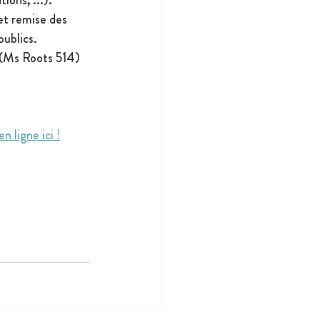
tions, ...).
et remise des 
publics.
 (Ms Roots 514) 
en ligne ici !