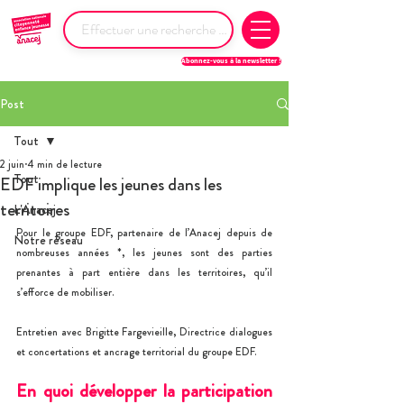
Abonnez-vous à la newsletter !
Post
Tout
2 juin
4 min de lecture
Tout
EDF implique les jeunes dans les
territoires
L'Anacej
Pour le groupe EDF, partenaire de l’Anacej depuis de 
Notre réseau
nombreuses années *, les jeunes sont des parties 
prenantes à part entière dans les territoires, qu’il 
s’efforce de mobiliser.
Entretien avec Brigitte Fargevieille, Directrice dialogues 
et concertations et ancrage territorial du groupe EDF.
En quoi développer la participation 