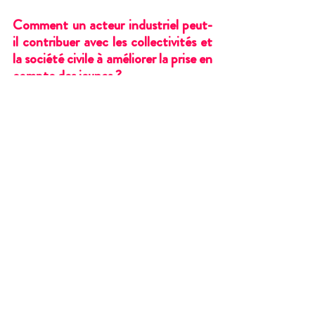
Comment un acteur industriel peut-
il contribuer avec les collectivités et 
la société civile à améliorer la prise en 
compte des jeunes ?
EDF contribue en co-construisant des partenariats 
étroits et en amont avec le tissu associatif, les 
intercommunalités ou encore les établissements 
scolaires.
Le Groupe peut également contribuer en mettant en 
œuvre de nombreuses démarches avec les jeunes, en 
développant des formats innovants et en assurant la 
continuité de la mobilisation des jeunes à long terme et 
dans tous les territoires.
Le mois prochain, nous découvrirons dans un nouvel article 
l'exemple d'un hackathon organisé par la centrale nucléaire 
de Paluel pour toucher les lycéens et étudiants.