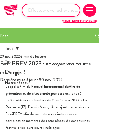
Abonnez-vous à la newsletter !
Post
Tout
29 nov. 2022
2 min de lecture
Tout
FestiPREV 2023 : envoyez vos courts
métrages !
L'Anacej
Dernière mise à jour :
30 nov. 2022
Notre réseau
L'appel à film 
du Festival International du film de 
prévention et de citoyenneté jeunesse 
est lancé !
La 8e édition
se déroulera
du 11 au 13 mai 2023 à La 
Rochelle (17). Depuis 6 ans, l'Anacej est partenaire de 
FestiPREV afin de permettre aux instances de 
participation membres de notre réseau de concourir au 
festival avec leurs courts-métrages !