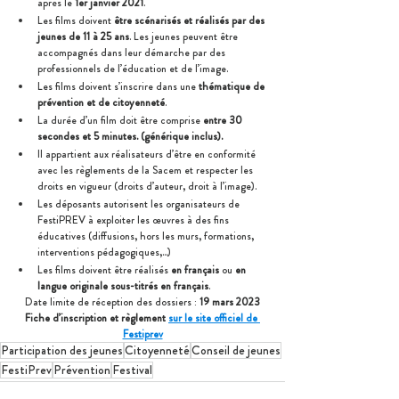
après le 
1er janvier 2021
.
Les films doivent 
être scénarisés et réalisés par des 
jeunes de 11 à 25 ans
. Les jeunes peuvent être 
accompagnés dans leur démarche par des 
professionnels de l’éducation et de l’image.
Les films doivent s’inscrire dans une 
thématique de 
prévention et de citoyenneté
.
La durée d’un film doit être comprise
 entre 30 
secondes et 5 minutes. (générique inclus).
Il appartient aux réalisateurs d’être en conformité 
avec les règlements de la Sacem et respecter les 
droits en vigueur (droits d’auteur, droit à l’image).
Les déposants autorisent les organisateurs de 
FestiPREV à exploiter les œuvres à des fins 
éducatives (diffusions, hors les murs, formations, 
interventions pédagogiques,...)
Les films doivent être réalisés 
en français
 ou 
en 
langue originale sous-titrés en français
.
Date limite de réception des dossiers : 
19 mars 2023
Fiche d’inscription et règlement 
sur le site officiel de 
Festiprev
Participation des jeunes
Citoyenneté
Conseil de jeunes
FestiPrev
Prévention
Festival