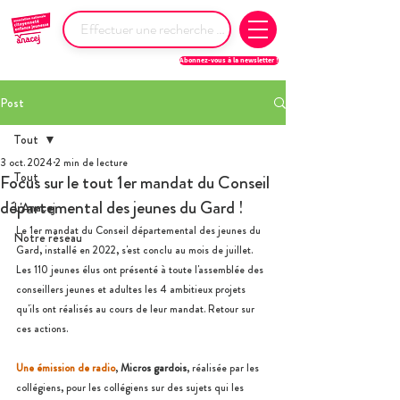
Abonnez-vous à la newsletter !
Post
Tout
3 oct. 2024
2 min de lecture
Tout
Focus sur le tout 1er mandat du Conseil
départemental des jeunes du Gard !
L'Anacej
Le 1er mandat du Conseil départemental des jeunes du 
Notre réseau
Gard, installé en 2022, 
s'est conclu au mois de juillet. 
Les 110 jeunes élus ont présenté à toute l'assemblée des 
conseillers jeunes et adultes les 4 ambitieux projets 
qu'ils ont réalisés au cours de leur mandat. Retour sur 
ces actions.
Une émission de radio
, 
Micros gardois
, réalisée par les 
collégiens, pour les collégiens sur des 
sujets qui les 