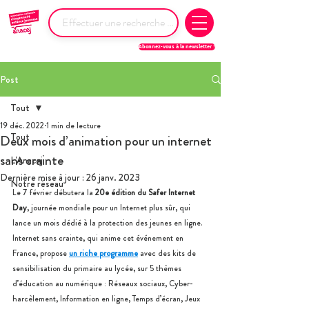
Abonnez-vous à la newsletter !
Post
Tout
19 déc. 2022
1 min de lecture
Tout
Deux mois d’animation pour un internet
sans crainte
L'Anacej
Dernière mise à jour :
26 janv. 2023
Notre réseau
Le 7 février débutera la
 20e édition du Safer Internet 
Day
, journée mondiale pour un Internet plus sûr, qui 
lance un mois dédié à la protection des jeunes en ligne. 
Internet sans crainte, qui anime cet événement en 
France, propose 
un riche programme
 avec des kits de 
sensibilisation du primaire au lycée, sur 5 thèmes 
d’éducation au numérique : Réseaux sociaux, Cyber-
harcèlement, Information en ligne, Temps d’écran, Jeux 