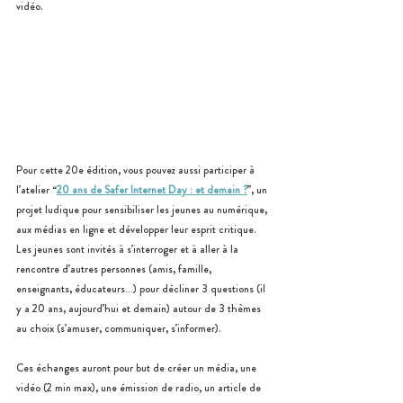
vidéo.
Pour cette 20e édition, vous pouvez aussi participer à 
l’atelier “
20 ans de Safer Internet Day : et demain ?
”, un 
projet ludique pour sensibiliser les jeunes au numérique, 
aux médias en ligne et développer leur esprit critique. 
Les jeunes sont invités à s’interroger et à aller à la 
rencontre d’autres personnes (amis, famille, 
enseignants, éducateurs…) pour décliner 3 questions (il 
y a 20 ans, aujourd’hui et demain) autour de 3 thèmes 
au choix (s’amuser, communiquer, s’informer). 
Ces échanges auront pour but de créer un média, une 
vidéo (2 min max), une émission de radio, un article de 