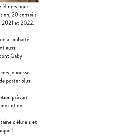
 élu·e·s pour 
tion, 20 conseils 
re 2021 et 2022.
ion a souhaité 
nt aussi 
 dont Gaby 
ice·s jeunesse 
de porter plus 
ation prévoit 
unes et de 
aine d'élu·e·s et 
mique !