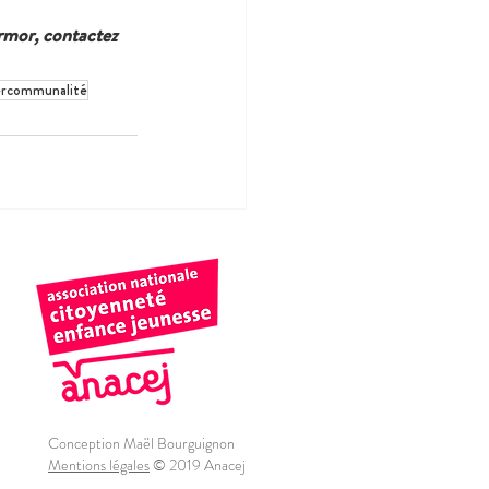
Armor, contactez 
ercommunalité
Conception Maël Bourguignon
Mentions légales
© 2019 Anacej