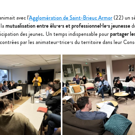
nimait avec l'
Agglomération de Saint-Brieuc Armor
 (22) un s
la 
mutualisation entre élu·e·s et professionnel·le·s jeunesse
 d
ticipation des jeunes. Un temps indispensable pour 
partager le
ontrées par les animateur·trice·s du territoire dans leur Conse