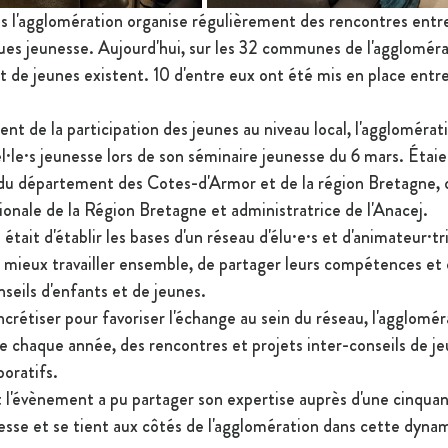
s l'agglomération organise régulièrement des rencontres entre
tiques jeunesse. Aujourd'hui, sur les 32 communes de l'aggloméra
t de jeunes existent. 10 d'entre eux ont été mis en place ent
t de la participation des jeunes au niveau local, l'agglomérat
el·le·s jeunesse lors de son séminaire jeunesse du 6 mars. Étaie
s du département des Cotes-d'Armor et de la région Bretagne,
ionale de la Région Bretagne et administratrice de l'Anacej. 
était d'établir les bases d'un réseau d'élu·e·s et d'animateur·tr
e mieux travailler ensemble, de partager leurs compétences et 
nseils d'enfants et de jeunes.
crétiser pour favoriser l'échange au sein du réseau, l'agglomér
e chaque année, des rencontres et projets inter-conseils de je
aboratifs.
 l'évènement a pu partager son expertise auprès d'une cinquant
nesse et se tient aux côtés de l'agglomération dans cette dyna