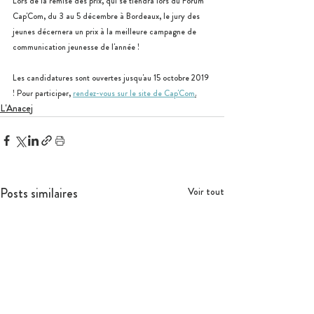
Lors de la remise des prix, qui se tiendra lors du Forum 
Cap'Com, du 3 au 5 décembre à Bordeaux, le jury des 
jeunes décernera un prix à la meilleure campagne de 
communication jeunesse de l'année ! 
Les candidatures sont ouvertes jusqu'au 15 octobre 2019 
! Pour participer, 
rendez-vous sur le site de Cap'Com
.
L'Anacej
Posts similaires
Voir tout