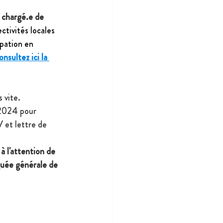
 
chargé.e de 
ctivités locales 
ipation en 
nsultez ici la 
 vite.
 2024 pour 
 et lettre de 
, à l'attention de 
uée générale de 