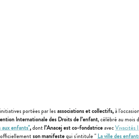
nitiatives portées par les 
associations et collectifs, 
à l'occasio
ention Internationale des Droits de l’enfant
, célébré au mois
s aux enfants"
,
 dont 
l’Anacej est co-fondatrice 
avec 
Vivacités 
 officiellement 
son 
manifeste
 qui s'intitule 
"
La ville des enfant