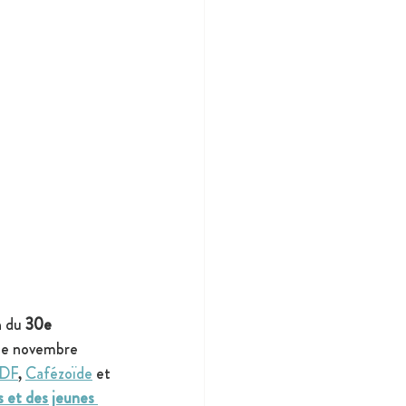
n du 
30e 
 de novembre 
IDF
, 
Cafézoïde
 et 
s et des jeunes 