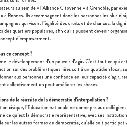
tants sont formés.
ateurs au sein de « l’Alliance Citoyenne » à Grenoble, par exe
ait » à Rennes. Ils accompagnent donc les personnes les plus éloi
ampagnes qui visent l’égalité des droits et de chances, la dignité
s des quartiers populaires, afin qu’ils puissent devenir organisa
 concept d’empowerment. 
us ce concept ?
e le développement d’un pouvoir d’agir. C’est tout ce qui est l
action sur des problématiques liées soit à un quotidien local, so
edonner aux personnes une confiance en leur capacité d’agir, re
ant collectivement on peut améliorer les choses.
ions de la réussite de la démocratie d’interpellation ? 
ion civique, l’Education nationale ne donne pas aux collégiens 
gne ce qu’est la démocratie représentative, avec ses institutions
le sur les autres formes de démocratie, qu’elle soit participativ