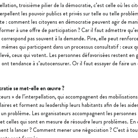
lation, troisième pilier de la démocratie, c’est celle où les cit
rpellent les pouvoir publics et privés sur telle ou telle problé
nte : comment les citoyens en démocratie peuvent agir de man
ormer à une offre de participation ? Car il faut admettre qu’e
ne correspond pas souvent à la demande. Pire, elle peut renforcer
s mêmes qui participent dans un processus consultatif : ceux qu
 élevé, ceux qui votent. Les personnes défavorisées restent en g
s ont tendance à s’autocensurer. Or il faut essayer de faire un 
atie se met-elle en œuvre ?
ateurs » de l’interpellation, qui accompagnent des mobilisatio
aires et forment au leadership leurs habitants afin de les aider
 un problème. Les organisateurs accompagnent les personnes 
 et celles qui sont en mesure de résoudre leurs problèmes. En 
t la lancer ? Comment mener une négociation ? C’est à tout