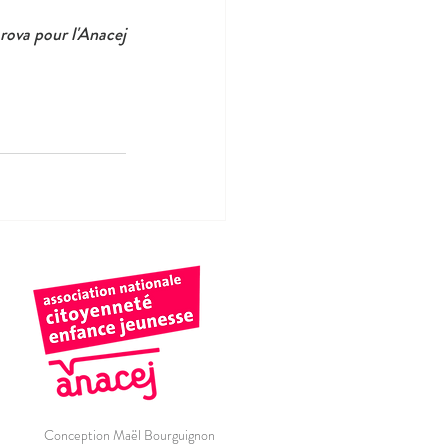
arova pour l'Anacej
Conception Maël Bourguignon