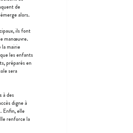
anquent de 
 émerge alors. 
paux, ils font 
 de manœuvre. 
 la mairie 
 que les enfants 
ts, préparés en 
ole sera 
s à des 
accès digne à 
 Enfin, elle 
lle renforce la 