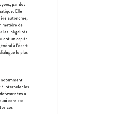
oyens, par des 
matique. Elle 
ière autonome, 
n matière de 
 les inégalités 
i ont un capital 
énéral à l’écart 
dialogue le plus 
ns notamment 
 à interpeler les 
défavorisées à 
quoi consiste 
es ces 