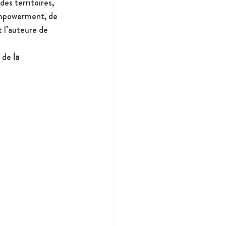
es territoires, 
’empowerment, de 
t l’auteure de 
 de 
la 