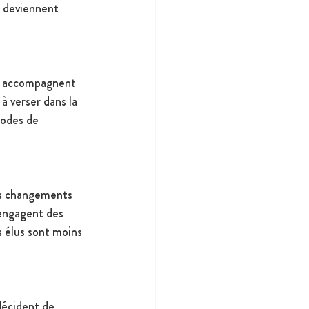
s deviennent 
ls accompagnent 
 verser dans la 
modes de 
es changements 
 engagent des 
s élus sont moins 
décident de 