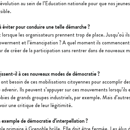
révolution au sein de l’Education nationale pour que nos jeune
sible. 
à éviter pour conduire une telle démarche ? 
t lorsque les organisateurs prennent trop de place. Jusqu’où i
powerment et l’émancipation ? A quel moment ils commencent à
ur de créer de la participation sans rentrer dans de nouveaux 
ssent-il à ces nouveaux modes de démocratie ? 
ns ont besoin de ces mobilisations citoyennes pour accomplir d
re advenir. Ils peuvent s’appuyer sur ces mouvements lorsqu’ils
bbies de grands groupes industriels, par exemple. Mais d’autre
oir une critique de leur légitimité. 
exemple de démocratie d’interpellation ? 
ole primaire à Grenoble brûle. Elle doit être fermée. Les élus 