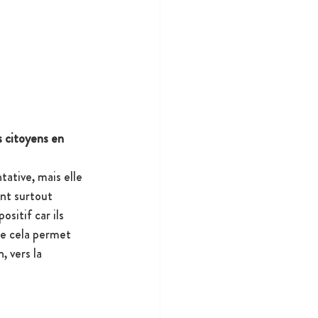
 citoyens en 
ative, mais elle 
ont surtout 
sitif car ils 
ue cela permet 
, vers la 