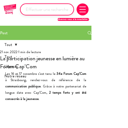
Abonnez-vous à la newsletter !
Post
Tout
21 nov. 2022
1 min de lecture
Tout
La participation jeunesse en lumière au
Forum Cap’Com
L'Anacej
Les 16 et 17 novembre s’est tenu le 
34e Forum Cap’Com
Notre réseau
à Strasbourg, rendez-vous de référence de la 
communication publique
. Grâce à notre partenariat de 
longue date avec Cap’Com, 
2 temps forts y ont été 
consacrés à la jeunesse
.