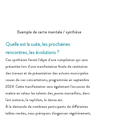
 Exemple de carte mentale / synthèse
Quelle est la suite, les prochaines 
rencontres, les évolutions ?
Ces synthèses feront l'objet d'une compilation qui sera 
présentée lors d'une manifestation finale de restitution 
des travaux et de présentation des actions municipales 
issues de ces concertations, programmée en septembre 
2024. Cette manifestation sera également l'occasion de 
mettre en valeur les talents des jeunes marseillais, dans 
l'art oratoire, le rap/slam, la danse etc.
À la demande de nombreux participants de différentes 
tables rondes, nous prévoyons d'organiser régulièrement, 
chaque année, le dispositif des tables rondes, afin 
d'entretenir la dynamique de participation citoyenne, 
les échanges et mises en réseaux des acteurs et des 