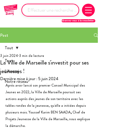
Abonnez-vous à la newsletter !
Post
Tout
3 juin 2024
3 min de lecture
Tout
La Ville de Marseille s'investit pour ses
jeunesses !
L'Anacej
Dernière mise à jour :
5 juin 2024
Notre réseau
Après avoir lancé son premier Conseil Municipal des 
Jeunes en 2022, la Ville de Marseille poursuit ses 
actions auprès des jeunes de son territoire avec les 
tables rondes de la jeunesse, qu'elle a initiées depuis 
plusieurs mois. 
Youssef Karim BEN SAADA
, 
Chef de 
Projets Jeunesse de la Ville de Marseille, nous explique 
la démarche.