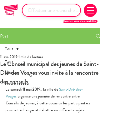
Abonnez-vous à la newsletter !
Post
Tout
11 avr. 2019
1 min de lecture
Tout
Le Conseil municipal des jeunes de Saint-
Dié-des Vosges vous invite à la rencontre
L'Anacej
des conseils
Notre réseau
Le 
samedi 11 mai 2019,  
la ville de 
Saint-Dié-des-
Vosges
 organise une journée de rencontre entre 
Conseils de jeunes, à cette occasion les participant.e.s 
pourront échanger et débattre sur différents sujets.