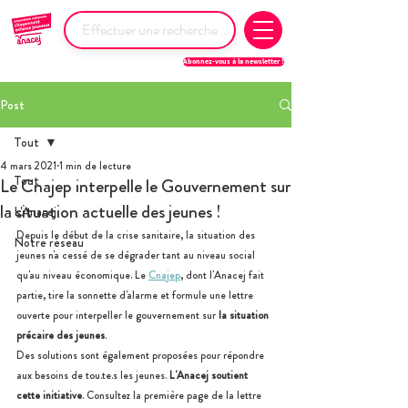
Abonnez-vous à la newsletter !
Post
Tout
4 mars 2021
1 min de lecture
Tout
Le Cnajep interpelle le Gouvernement sur
la situation actuelle des jeunes !
L'Anacej
Depuis le début de la crise sanitaire, la situation des 
Notre réseau
jeunes n'a cessé de se dégrader tant au niveau social 
qu'au niveau économique. Le 
Cnajep
, dont l'Anacej fait 
partie, tire la sonnette d'alarme et formule une lettre 
ouverte pour interpeller le gouvernement sur 
la situation 
précaire des jeunes
. 
Des solutions sont également proposées pour répondre 
aux besoins de tou.te.s les jeunes. 
L'Anacej soutient 
cette initiative
. Consultez la première page de la lettre 