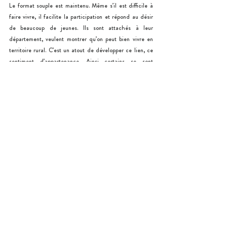
Le format souple est maintenu. Même s’il est difficile à 
faire vivre, il facilite la participation et répond au désir 
de beaucoup de jeunes. Ils sont attachés à leur 
département, veulent montrer qu’on peut bien vivre en 
territoire rural. C’est un atout de développer ce lien, ce 
sentiment d’appartenance. Ainsi certains se sont 
impliqués dans le dispositif « Citoyens tous Meusiens », 
une autre instance de participation du Département 
ouverte à tous les âges, et nous réfléchissons à créer des 
liens aussi en dehors du département, notamment 
transfrontaliers. Nous sommes donc optimistes pour la 
suite.