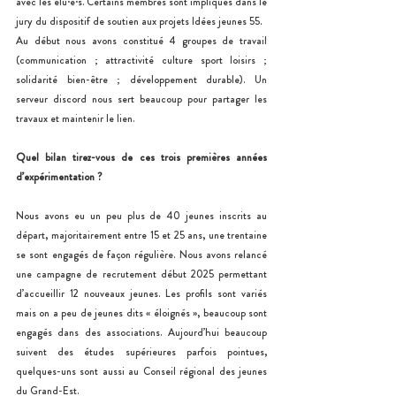
avec les élu·e·s. Certains membres sont impliqués dans le 
jury du dispositif de soutien aux projets Idées jeunes 55.
Au début nous avons constitué 4 groupes de travail 
(communication ; attractivité culture sport loisirs ; 
solidarité bien-être ; développement durable). Un 
serveur discord nous sert beaucoup pour partager les 
travaux et maintenir le lien.
Quel bilan tirez-vous de ces trois premières années 
d’expérimentation ?
Nous avons eu un peu plus de 40 jeunes inscrits au 
départ, majoritairement entre 15 et 25 ans, une trentaine 
se sont engagés de façon régulière. Nous avons relancé 
une campagne de recrutement début 2025 permettant 
d’accueillir 12 nouveaux jeunes. Les profils sont variés 
mais on a peu de jeunes dits « éloignés », beaucoup sont 
engagés dans des associations. Aujourd’hui beaucoup 
suivent des études supérieures parfois pointues, 
quelques-uns sont aussi au Conseil régional des jeunes 
du Grand-Est.