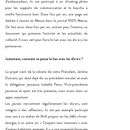
d’ambassadeur, ils ont participé à un shooting photo 
pour les supports de communication et le bouche à 
oreille fonctionne bien. Deux fois par an, une page est 
dédiée à Jeunes en Meuse dans le journal 100% Meuse. 
On fait aussi deux fois par an, surtout pour l’interne, un 
document qui présente l’activité et les actualités du 
collectif. Il nous sert pour faire le lien avec les élu·e·s, les 
partenaires…
Justement, comment se passe le lien avec les élu·e·s ?
Le projet vient de la volonté de notre Président, Jérôme 
Dumont, qui était déjà élu au précédent mandat et avait 
la délégation jeunesse. Isabelle Perin, Vice-présidente 
jeunesse et sport est très présente, nous avons donc un 
appui important.
Les jeunes rencontrent régulièrement les élu·e·s, sont 
intégrés à des réflexions, ils ont par exemple participé 
avec eux à un atelier du Shift project sur les défis climat-
énergie, à un autre sur « Citoyens tous meusiens » avec 
d’autres habitants engagés. Il y a une proximité favorisée 