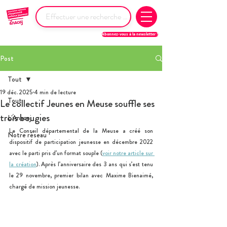
Abonnez-vous à la newsletter !
Post
Tout
19 déc. 2025
4 min de lecture
Tout
Le collectif Jeunes en Meuse souffle ses
trois bougies
L'Anacej
Le Conseil départemental de la Meuse a créé son 
Notre réseau
dispositif de participation jeunesse en décembre 2022 
avec le parti pris d’un format souple (
voir notre article sur 
la création
). Après l’anniversaire des 3 ans qui s’est tenu 
le 29 novembre, premier bilan avec Maxime Bienaimé, 
chargé de mission jeunesse.