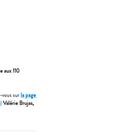
e aux 110 
-vous sur 
la page 
l
Valérie Brujas, 