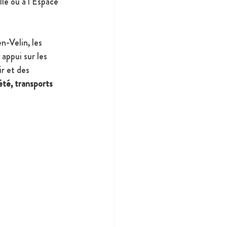
lle ou à l’Espace 
-Velin, les 
appui sur les 
r et des 
été, transports 