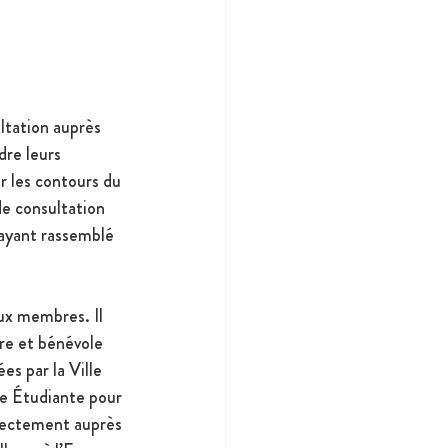
ltation auprès 
dre leurs 
 les contours du 
de consultation 
 ayant rassemblé 
ux membres. Il
re et bénévole 
es par la Ville 
ie Étudiante pour 
irectement auprès 