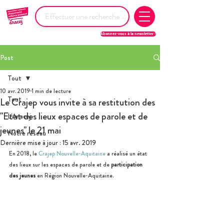
Abonnez-vous à la newsletter !
Post
Tout
10 avr. 2019
1 min de lecture
Tout
Le Crajep vous invite à sa restitution des
"Etat des lieux espaces de parole et de
L'Anacej
jeunes" le 21 mai
Notre réseau
Dernière mise à jour :
15 avr. 2019
En 2018, le 
Crajep Nouvelle-Aquitaine
 a réalisé un état 
des lieux sur les espaces de parole et de 
participation 
des jeunes
 en Région Nouvelle-Aquitaine.