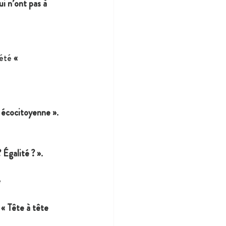
i n’ont pas à 
été 
« 
 écocitoyenne »
.
 Égalité ? »
.
 
 
« Tête à tête 