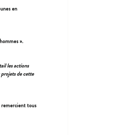
eunes en 
s hommes »
.
il les actions 
 projets de cette 
t remercient tous 