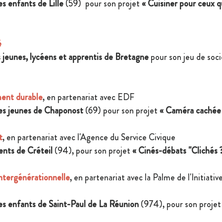
s enfants de Lille 
(59) 
pour son projet 
« Cuisiner pour ceux qu
 
s jeunes, lycéens et apprentis de Bretagne
 pour son 
jeu de soci
ent durable
, en partenariat avec EDF 
des jeunes de Chaponost
 (69)
pour son projet 
« Caméra cachée
t
, en partenariat avec l'Agence du Service Civique 
ents de Créteil
 (94)
, pour son projet 
« Cinés-débats "Clichés ?
tergénérationnelle
, en partenariat avec la Palme de l'Initiative
es enfants de Saint-Paul de La Réunion
 (974)
, pour son projet