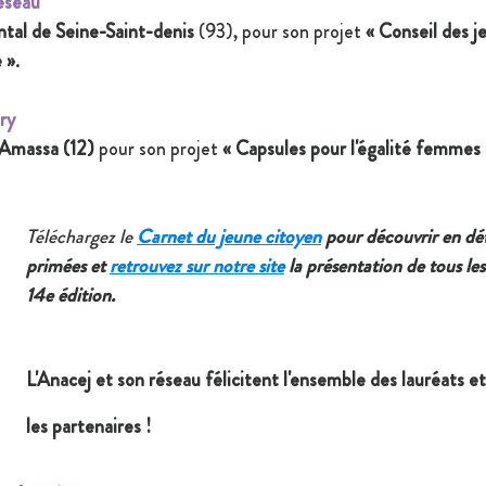
éseau
tal de Seine-Saint-denis
 (93), pour son projet 
« Conseil des j
 »
.
ry
 Amassa (12)
 pour son projet 
« Capsules pour l'égalité femme
Téléchargez le 
Carnet du jeune citoyen
 pour découvrir en déta
primées et 
retrouvez sur notre site
 la présentation de tous les
14e édition.
L'Anacej et son réseau félicitent l'ensemble des lauréats e
les partenaires !