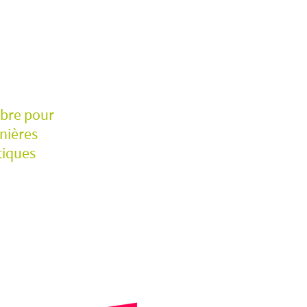
mbre pour
rnières
tiques