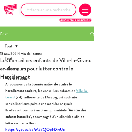
Abonnez-vous à la newsletter !
Post
Tout
18 nov. 2021
1 min de lecture
Tout
Les conseillers enfants de Ville-la-Grand
en slameurs pour lutter contre le
L'Anacej
Harcèlement
Notre réseau
A l'occasion de la 
Journée nationale contre le 
harcèlement scolaire
, les conseillers enfants de 
Ville-la-
Grand
 (74), adhérente de l'Anacej, ont souhaité 
sensibiliser leurs pairs d'une manière originale.
Ils.elles ont composé un Slam qui s'intitule 
"Au nom des 
enfants harcelés"
, accompagné d'un clip vidéo afin de 
lutter contre ce fléau.
https://youtu.be/M27QOpHXwUc