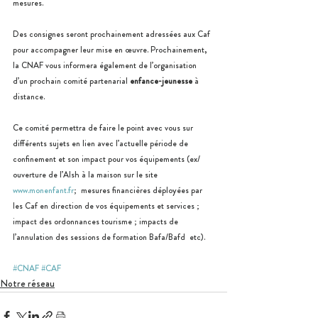
mesures.
Des consignes seront prochainement adressées aux Caf 
pour accompagner leur mise en œuvre. Prochainement, 
la CNAF vous informera également de l’organisation 
d’un prochain comité partenarial 
enfance-jeunesse
 à 
distance.           
Ce comité permettra de faire le point avec vous sur 
différents sujets en lien avec l’actuelle période de 
confinement et son impact pour vos équipements (ex/ 
ouverture de l’Alsh à la maison sur le site  
www.monenfant.fr
;  mesures financières déployées par 
les Caf en direction de vos équipements et services ; 
impact des ordonnances tourisme ; impacts de 
l’annulation des sessions de formation Bafa/Bafd  etc). 
#CNAF
#CAF
Notre réseau