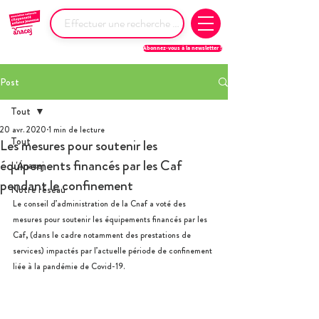
Abonnez-vous à la newsletter !
Post
Tout
20 avr. 2020
1 min de lecture
Tout
Les mesures pour soutenir les
équipements financés par les Caf
L'Anacej
pendant le confinement
Notre réseau
Le conseil d’administration de la Cnaf 
a
 voté des 
mesures pour soutenir les équipements financés par les 
Caf, (dans le cadre notamment des prestations de 
services) impactés par l’actuelle période de confinement 
liée à la pandémie de Covid-19.