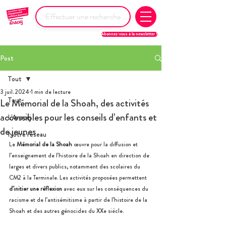
Abonnez-vous à la newsletter !
Post
Tout
3 juil. 2024
1 min de lecture
Tout
Le Mémorial de la Shoah, des activités
accessibles pour les conseils d’enfants et
L'Anacej
de jeunes
Notre réseau
Le 
Mémorial de la Shoah
 œuvre pour la diffusion et 
l’enseignement de l’histoire de la Shoah en direction de 
larges et divers publics, notamment des scolaires du 
CM2 à la Terminale. Les activités proposées permettent 
d’initier une réflexion
 avec eux sur les conséquences du 
racisme et de l’antisémitisme à partir de l’histoire de la 
Shoah et des autres génocides du XXe siècle.