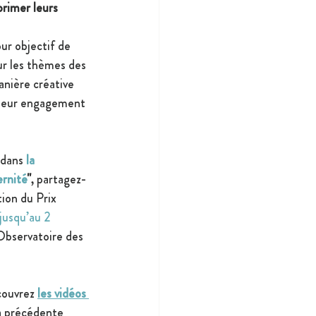
rimer leurs 
our objectif de 
ur les thèmes des 
anière créative 
 leur engagement 
 dans
la 
ernité
"
, partagez-
tion du Prix 
jusqu’au 2 
'Observatoire des 
couvrez 
les vidéos 
a précédente 