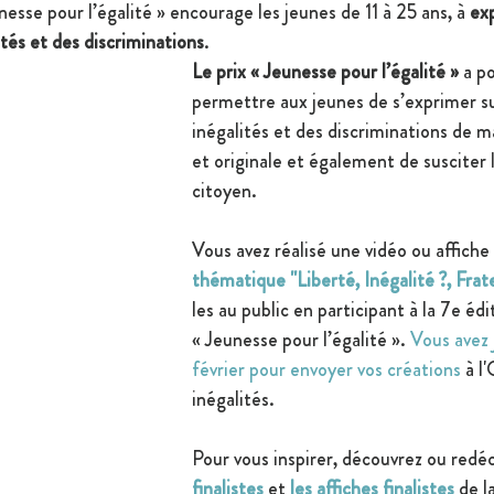
unesse pour l’égalité » encourage les jeunes de 11 à 25 ans, à 
exp
tés et des discriminations
.
Le prix « Jeunesse pour l’égalité »
 a p
permettre aux jeunes de s’exprimer s
inégalités et des discriminations de m
et originale et également de susciter
citoyen.
Vous avez réalisé une vidéo ou affiche
thématique "Liberté, Inégalité ?, Frat
les au public en participant à la 7e édi
« Jeunesse pour l’égalité ». 
Vous avez 
février pour envoyer vos créations 
à l
inégalités.
Pour vous inspirer, découvrez ou redé
finalistes
 et 
les affiches finalistes
de l