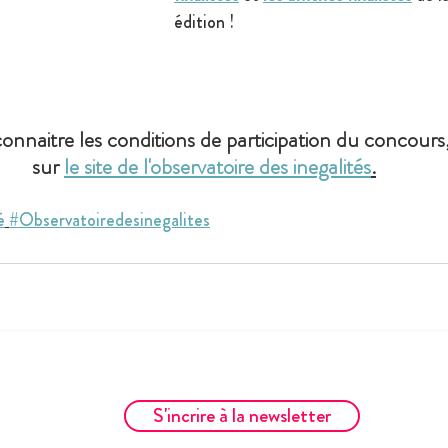
édition !
 connaitre les conditions de participation du concour
sur 
le site de l'observatoire des inegalités
.
é
#Observatoiredesinegalites
S'incrire à la newsletter