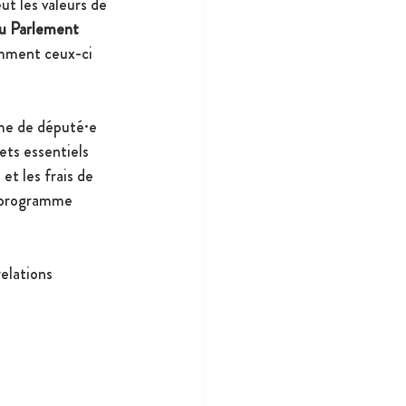
ut les valeurs de 
du Parlement 
mment ceux-ci 
ume de député·e 
jets essentiels 
)
 et les frais de 
e programme 
elations 