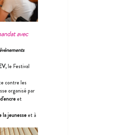
andat avec 
'évènements 
EV
, le Festival 
tte contre les 
se organisé par 
 d'encre
 et 
e la jeunesse 
et à 