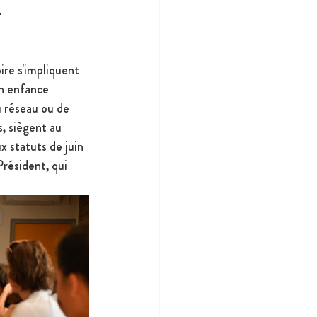
.
ire s'impliquent 
n enfance 
u réseau ou de 
s, siègent au 
x statuts de juin 
résident, qui 