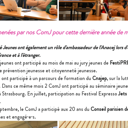
enées par nos ComJ pour cette dernière année de m
Jeunes ont également un rôle d'ambassadeur de l'Anacej lors d
rance et à l'étranger.
unes ont participé au mois de mai au jury jeunes de 
FestiPR
de prévention jeunesse et citoyenneté jeunesse.
 ont participé à un parcours de formation du 
Cnajep
, sur la lu
. Dans ce même mois 2 ComJ ont participé au séminaire jeunes
à Strasbourg. En juillet, participation au Festival Expresso 
Jets
.
tembre, le ComJ a participé aux 20 ans du
 Conseil parisien d
nes et engagé·e·s.