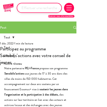
Abonnez-vous à la newsletter !
Post
Tout
1 déc. 2022
1 min de lecture
Tout
Participez au programme
Sensibilis’actions avec votre conseil de
L'Anacej
jeunes
Notre réseau
Notre partenaire 
PEJ-France
 propose son programme 
Sensibilis’actions
 aux jeunes de 17 à 30 ans dans des 
villes de moins de 150 000 habitant·es. Cet 
accompagnement sur deux ans soutenu par un 
financement Erasmus+ vise à 
soutenir les jeunes dans 
l’organisation et la participation à des débats
, des 
actions sur leur territoire en lien avec des acteurs et 
actrices locaux et des échanges avec des jeunes 