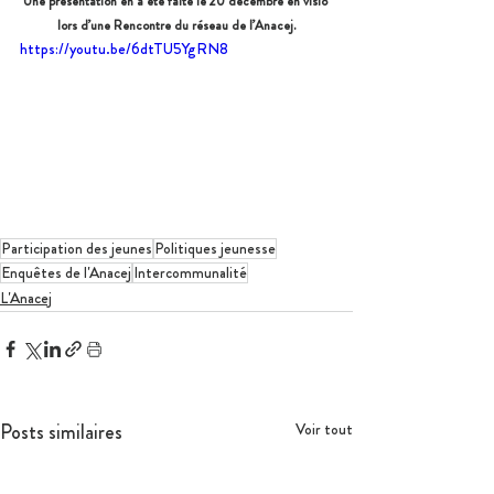
Une présentation en a été faite le 20 décembre en visio 
lors d’une Rencontre du réseau de l’Anacej.
https://youtu.be/6dtTU5YgRN8
Participation des jeunes
Politiques jeunesse
Enquêtes de l'Anacej
Intercommunalité
L'Anacej
Posts similaires
Voir tout