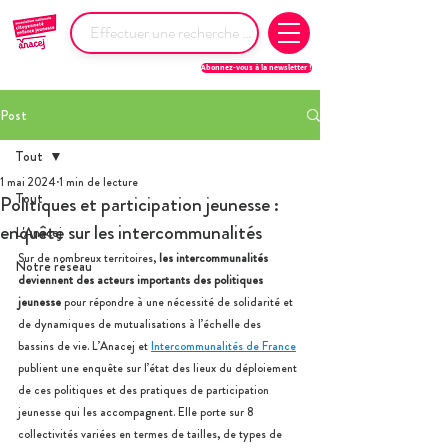
Abonnez-vous à la newsletter !
Post
Tout
1 mai 2024
1 min de lecture
Tout
Politiques et participation jeunesse :
enquête sur les intercommunalités
L'Anacej
Sur de nombreux territoires,
 les intercommunalités 
Notre réseau
deviennent des acteurs importants des politiques 
jeunesse
 pour répondre à une nécessité de solidarité et 
de dynamiques de mutualisations à l’échelle des 
bassins de vie. L’Anacej et 
Intercommunalités de France
publient une enquête sur l’état des lieux du déploiement 
de ces politiques et des pratiques de participation 
jeunesse qui les accompagnent. Elle porte sur 8 
collectivités variées en termes de tailles, de types de 