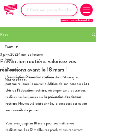
Abonnez-vous à la newsletter !
Post
Tout
3 janv. 2022
1 min de lecture
Tout
Prévention routière, valorisez vos
réalisations avant le 18 mars !
L'Anacej
L’association Prévention routière
 dont l’Anacej est 
Notre réseau
partenaire lance la nouvelle édition de son concours 
Les 
clés de l’éducation routière
, récompensant les travaux 
réalisés par les jeunes sur 
la prévention des risques 
routiers
. Nouveauté cette année, le concours est ouvert 
aux conseils de jeunes !
Vous avez jusqu’au 18 mars pour soumettre vos 
réalisations. Les 12 meilleures productions recevront 