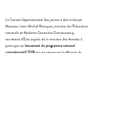
Le Conseil départemental des jeunes a été invité par 
Monsieur Jean-Michel Blanquer, ministre de l’Éducation 
nationale et Madame Geneviève Darrieussecq, 
secrétaire d’État auprès de la ministre des Armées à 
participer au 
lancement du programme national 
commémoratif 2018
 mis en oeuvre par la Mission du 
centenaire de la Première Guerre mondiale. 
En 2018, le festival de Moulins a été l'occasion 
d’explorer la guerre sous un angle inédit : la Bande 
Dessinée . Les huit collégiens élus au Conseil 
départemental des jeunes et membres du jury ont 
décerné le Prix à un ouvrage qui traite l
e sujet délicat 
de la mémoire de Guerre
, sous l’angle particulier du 
syndrome post-traumatique et de la réparation. Les 
jeunes volontaires ont été invités à participer à 
l’organisation d’une performance scénique, 
La Nuit 
Européenne des Musées
 le 19 mai 2018, avec des 