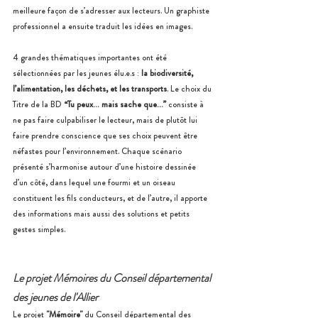
meilleure façon de s’adresser aux lecteurs. Un graphiste 
professionnel a ensuite traduit les idées en images.
4 grandes thématiques importantes ont été 
sélectionnées par les jeunes élu.e.s : 
la biodiversité, 
l’alimentation, les déchets, et les transports
. Le choix du 
Titre de la BD 
“Tu peux… mais sache que…”
 consiste à 
ne pas faire culpabiliser le lecteur, mais de plutôt lui 
faire prendre conscience que ses choix peuvent être 
néfastes pour l’environnement. Chaque scénario 
présenté s’harmonise autour d’une histoire dessinée 
d’un côté, dans lequel une fourmi et un oiseau 
constituent les fils conducteurs, et de l’autre, il apporte 
des informations mais aussi des solutions et petits 
gestes simples.
Le projet Mémoires du Conseil départemental 
des jeunes de l'Allier
Le projet 
"Mémoire"
 du Conseil départemental des 