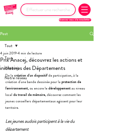
Abonnez-vous à la newsletter !
Post
Tout
4 juin 2019
4 min de lecture
Tout
Prix Anacej, découvrez les actions et
initiatives des Départements
L'Anacej
De la 
création d'un dispositif
 de participation, à la 
Notre réseau
création d'une bande dessinée pour la 
protection de 
l'environnement
, ou encore le 
développement 
au niveau 
local 
du travail de mémoire
, découvrez comment les 
jeunes conseillers départementaux agissent pour leur 
territoire.
Les jeunes audois participent à la vie du 
département