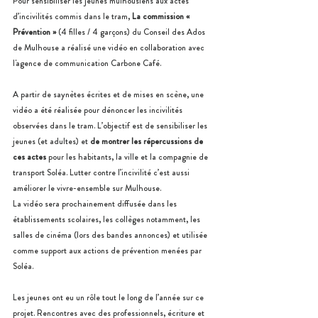
Pour sensibiliser les jeunes mulhousiens aux actes 
d’incivilités commis dans le tram, 
La commission « 
Prévention »
 (4 filles / 4 garçons) du Conseil des Ados 
de Mulhouse a réalisé une vidéo en collaboration avec 
l'agence de communication Carbone Café.
A partir de saynètes écrites et de mises en scène, une 
vidéo a été réalisée pour dénoncer les incivilités 
observées dans le tram. L’objectif est de sensibiliser les 
jeunes (et adultes) et 
de montrer les répercussions de 
ces actes
 pour les habitants, la ville et la compagnie de 
transport Soléa. Lutter contre l’incivilité c’est aussi 
améliorer le vivre-ensemble sur Mulhouse. 
La vidéo sera prochainement diffusée dans les 
établissements scolaires, les collèges notamment, les 
salles de cinéma (lors des bandes annonces) et utilisée 
comme support aux actions de prévention menées par 
Soléa. 
Les jeunes ont eu un rôle tout le long de l’année sur ce 
projet. Rencontres avec des professionnels, écriture et 