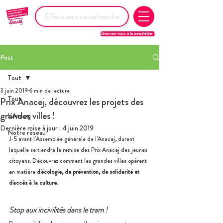
Abonnez-vous à la newsletter !
Post
Tout
3 juin 2019
6 min de lecture
Tout
Prix Anacej, découvrez les projets des
grandes villes !
L'Anacej
Dernière mise à jour :
4 juin 2019
Notre réseau
J-5 avant l'Assemblée générale de l'Anacej, durant 
laquelle se tiendra la remise des Prix Anacej des jeunes 
citoyens. Découvrez comment les grandes villes opèrent 
en matière
 d'écologie, de prévention, de solidarité et 
d'accès à la culture
.
Stop aux incivilités dans le tram ! 