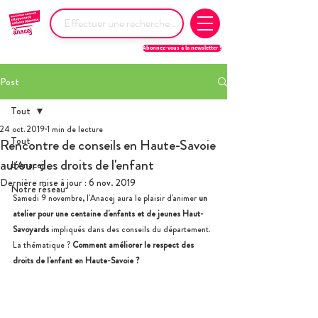
Abonnez-vous à la newsletter !
Post
Tout
24 oct. 2019
1 min de lecture
Tout
Rencontre de conseils en Haute-Savoie
autour des droits de l'enfant
L'Anacej
Dernière mise à jour :
6 nov. 2019
Notre réseau
Samedi 9 novembre, l'Anacej aura le plaisir d'animer 
un 
atelier pour une centaine d'enfants et de jeunes Haut-
Savoyards
 impliqués dans des conseils du département. 
La thématique ? 
Comment améliorer le respect des 
droits de l'enfant en Haute-Savoie ? 