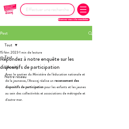
Abonnez-vous à la newsletter !
Post
Tout
15 févr. 2023
1 min de lecture
Tout
Répondez à notre enquête sur les
dispositifs de participation
L'Anacej
Avec le soutien du Ministère de l'éducation nationale et 
Notre réseau
de la jeunesse, l'Anacej réalise un 
recensement des 
dispositifs de participation
 pour les enfants et les jeunes 
au sein des collectivités et associations de métropole et 
d'outre-mer. 