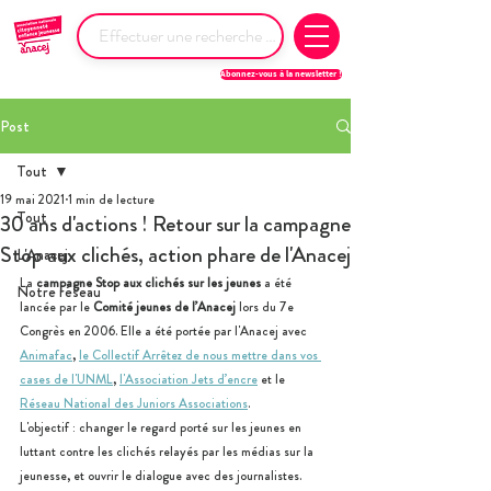
Abonnez-vous à la newsletter !
Post
Tout
19 mai 2021
1 min de lecture
Tout
30 ans d'actions ! Retour sur la campagne
Stop aux clichés, action phare de l'Anacej
L'Anacej
La 
campagne Stop aux clichés sur les jeunes
 a été 
Notre réseau
lancée par le
 Comité jeunes de l’Anacej
 lors du 7e 
Congrès en 2006. Elle a été portée par l'Anacej avec 
Animafac
, 
le Collectif Arrêtez de nous mettre dans vos 
cases de l'UNML
, 
l'Association Jets d’encre
 et le 
Réseau National des Juniors Associations
. 
L'objectif : changer le regard porté sur les jeunes en 
luttant contre les clichés relayés par les médias sur la 
jeunesse, et ouvrir le dialogue avec des journalistes.