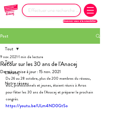
Abonnez-vous à la newsletter !
Post
Tout
9 nov. 2021
1 min de lecture
Tout
Retour sur les 30 ans de l'Anacej
Dernière mise à jour :
15 nov. 2021
L'Anacej
Du 26 au 28 octobre, plus de 200 membres du réseau, 
Notre réseau
élus, professionnels et jeunes, étaient réunis à Arras 
pour fêter les 30 ans de l’Anacej et préparer le prochain 
congrès.
https://youtu.be/ULm4ND0GtSo