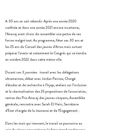
A 30 ans on sait rebondir. Après une année 2020 
confinée et dans une année 2021 encore incertaine, 
l’Anacej avait choisi de rassembler une partie de ses 
forces malgré tout. Au programme, fêter ses 30 ans et 
les 25 ans du Conseil des jeunes d’Arras mais surtout 
préparer l’avenir et notamment le Congrès qui se tiendra 
en octobre 2022 dans cette même ville.
Durant ces 3 journées : travail avec les délégations 
ultramarines, débat avec Jordan Parisse, Chargé 
d'études et de recherche à l’Injep, ateliers sur l’inclusion 
et la réactualisation des 25 propositions de l'association, 
remise des Prix Anacej des jeunes citoyens, Assemblée 
générale, rencontre avec Sarah El Haïri, Secrétaire 
d’Etat chargée de la Jeunesse et de l’Engagement…
Dans les mois qui viennent, le travail se poursuivra au 
sein du réseau pour préparer le futur grand rendez-vous. 