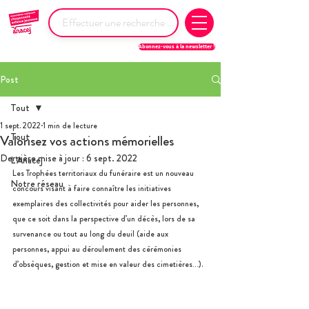
Abonnez-vous à la newsletter !
Post
Tout
1 sept. 2022
1 min de lecture
Tout
Valorisez vos actions mémorielles
Dernière mise à jour :
6 sept. 2022
L'Anacej
Les Trophées territoriaux du funéraire est un nouveau 
Notre réseau
concours visant à faire connaître les initiatives 
exemplaires des collectivités pour aider les personnes, 
que ce soit dans la perspective d’un décès, lors de sa 
survenance ou tout au long du deuil (aide aux 
personnes, appui au déroulement des cérémonies 
d’obsèques, gestion et mise en valeur des cimetières…).