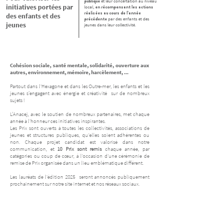
publique
et leur concertation au niveau
initiatives portées par
local,
en récompensant les actions
réalisées au cours de l’année
des enfants et des
précédente
par des enfants et des
jeunes
jeunes dans leur collectivité.
Cohésion sociale, santé mentale, solidarité, ouverture aux
autres, environnement, mémoire, harcèlement, ...
Partout dans l'Hexagone et dans les Outre-mer, les enfants et les
jeunes s’engagent avec énergie et créativité sur de nombreux
sujets !
L’Anacej, avec le soutien de nombreux partenaires, met chaque
année à l'honneur ces initiatives inspirantes.
Les Prix sont ouverts à toutes les collectivités, associations de
jeunes et structures publiques, qu'elles soient adhérentes ou
non. Chaque projet candidat est valorisé dans notre
communication, et
10 Prix sont remis
chaq
ue année, par
catégories ou coup de cœur, à l'occasion d'une cérémonie de
remise de Prix organisée dans un lieu emblématique différent.
Les lauréats de l'édition 2025 seront annoncés publiquement
prochainement sur notre site internet et nos réseaux sociaux.