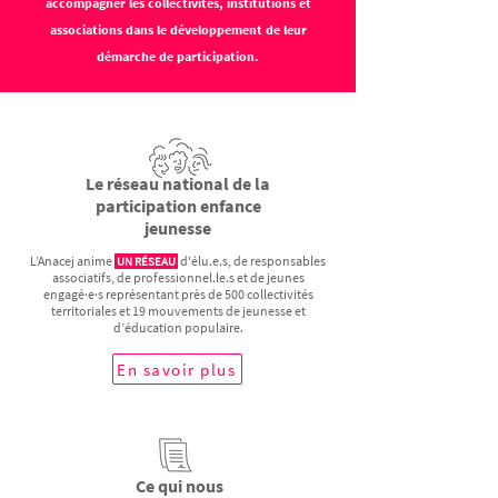
accompagner les collectivités, institutions et
associations dans le développement de leur
démarche de participation.
Le réseau national de la
participation enfance
jeunesse
L’Anacej anime
d'élu.e.s, de responsables
UN RÉSEAU
associatifs, de professionnel.le.s et de jeunes
engagé·e·s représentant près de 500 collectivités
territoriales et 19 mouvements de jeunesse et
d’éducation populaire.
En savoir plus
Ce qui nous