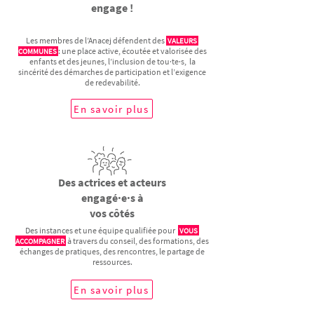
engage !
Les membres de l’Anacej défendent des
VALEURS
: une place active, écoutée et valorisée des
COMMUNES
enfants et des jeunes, l’inclusion de tou·te·s, la
sincérité des démarches de participation et l’exigence
de redevabilité.
En savoir plus
Des actrices et acteurs
engagé·e·s à
vos côtés
Des instances et une équipe qualifiée pour
VOUS
à travers du conseil, des formations, des
ACCOMPAGNER
échanges de pratiques, des rencontres, le partage de
ressources.
En savoir plus