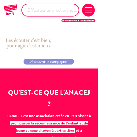
Abonnez-vous à la newsletter !
Découvrir la campagne !
QU'EST-CE QUE L'ANACEJ
?
L'ANACEJ est une association créée en 1991 visant à
promouvoir la reconnaissance de l’enfant et du
jeune comme citoyen à part entière
et à