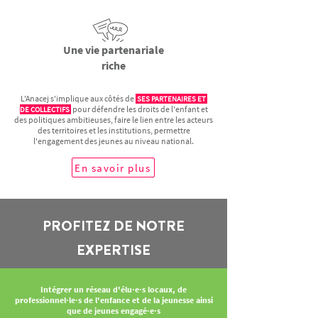
Une vie partenariale
riche
L'Anacej s'implique aux côtés de
SES PARTENAIRES ET
pour défendre les droits de l'enfant et
DE COLLECTIFS
des politiques ambitieuses, faire le lien entre les acteurs
des territoires et les institutions, permettre
l'engagement des jeunes au niveau national.
En savoir plus
PROFITEZ DE NOTRE
EXPERTISE
​Intégrer un réseau d'élu·e·s locaux, de
professionnel·le·s de l'enfance et de la jeunesse ainsi
que de jeunes engagé·e·s