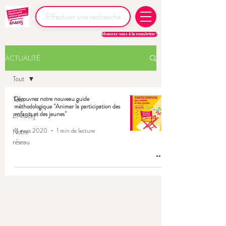
Abonnez-vous à la newsletter !
ACTUALITÉ
Tout
Tout
Découvrez notre nouveau guide
méthodologique "Animer la participation des
enfants et des jeunes"
L'Anacej
11 mars 2020
1 min de lecture
Notre
réseau