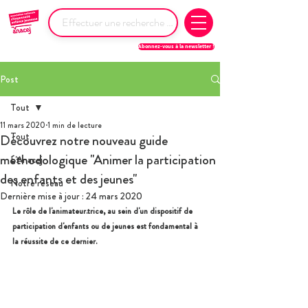
Abonnez-vous à la newsletter !
Post
Tout
11 mars 2020
1 min de lecture
Tout
Découvrez notre nouveau guide
méthodologique "Animer la participation
L'Anacej
des enfants et des jeunes"
Notre réseau
Dernière mise à jour :
24 mars 2020
Le rôle de l'animateur.trice, au sein d'un dispositif de 
participation d'enfants ou de jeunes est fondamental à 
la réussite de ce dernier.