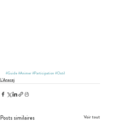
#Guide
#Animer
#Participation
#Outil
L'Anacej
Posts similaires
Voir tout