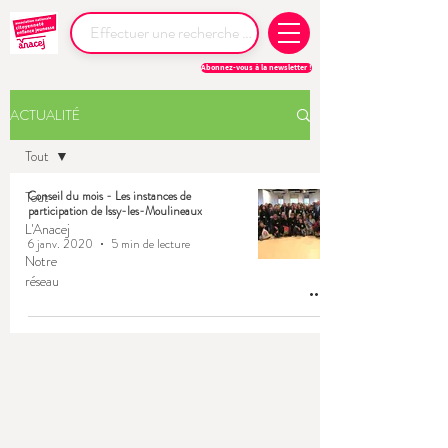
Abonnez-vous à la newsletter !
ACTUALITÉ
Tout
Tout
Conseil du mois - Les instances de
participation de Issy-les-Moulineaux
L'Anacej
6 janv. 2020
5 min de lecture
Notre
réseau