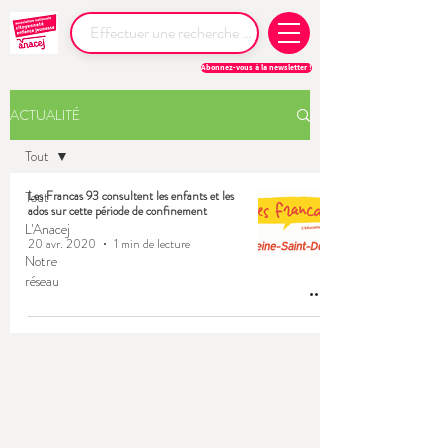
Abonnez-vous à la newsletter !
ACTUALITÉ
Tout
Tout
Les Francas 93 consultent les enfants et les
ados sur cette période de confinement
L'Anacej
20 avr. 2020
1 min de lecture
Notre
réseau