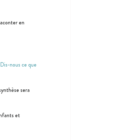
raconter en 
! Dis-nous ce que 
synthèse sera 
nfants et 