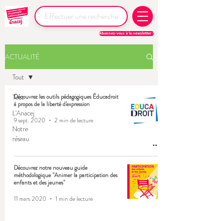
Abonnez-vous à la newsletter !
ACTUALITÉ
Tout
Tout
Découvrez les outils pédagogiques Éducadroit
à propos de la liberté d'expression
L'Anacej
9 sept. 2020
2 min de lecture
Notre
réseau
Découvrez notre nouveau guide
méthodologique "Animer la participation des
enfants et des jeunes"
11 mars 2020
1 min de lecture